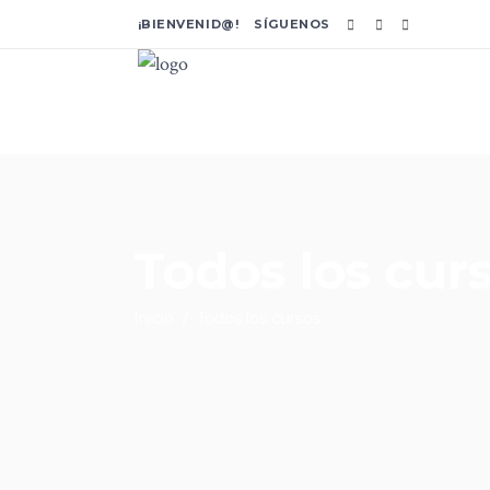
¡BIENVENID@! SÍGUENOS
Todos los cur
Inicio
/
Todos los cursos